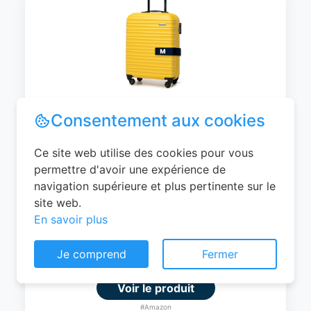
WITTCHEN Valise Cabine Bagages de
Voyage Bagage à Main Valise Rigide ABS
4 roulettes Pivotantes Serrure à
Combinaison Poignée Télescopique
Groove Line Taille M Jaune Air
France/Easyjet/Ryanair
Consentement aux cookies
0
EUR
Ce site web utilise des cookies pour vous
permettre d'avoir une expérience de
Voir le produit
navigation supérieure et plus pertinente sur le
#Amazon