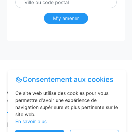
M'y amener
Consentement aux cookies
Pourquoi choisir une chambre
d’hôtes pour vos vacances à
Ce site web utilise des cookies pour vous
Guiseniers ?
permettre d'avoir une expérience de
navigation supérieure et plus pertinente sur le
site web.
En savoir plus
Les chambres d’hôtes sont de plus en