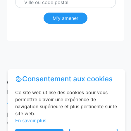
M'y amener
Consentement aux cookies
Conseils pour réussir votre
réservation chambre d’hôtes
Ce site web utilise des cookies pour vous
permettre d'avoir une expérience de
navigation supérieure et plus pertinente sur le
site web.
Pour garantir une expérience mémorable,
En savoir plus
voici quelques conseils à suivre lors de