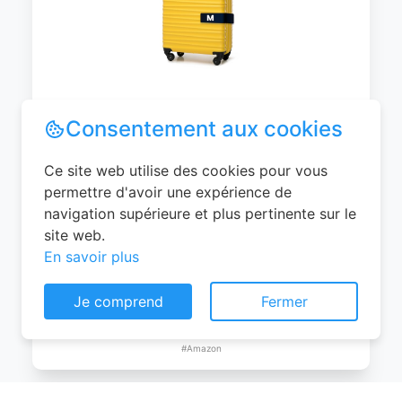
WITTCHEN Valise Cabine Bagages de
Voyage Bagage à Main Valise Rigide ABS
4 roulettes Pivotantes Serrure à
Combinaison Poignée Télescopique
Groove Line Taille M Jaune Air
France/Easyjet/Ryanair
Consentement aux cookies
0
EUR
Ce site web utilise des cookies pour vous
Voir le produit
permettre d'avoir une expérience de
#Amazon
navigation supérieure et plus pertinente sur le
site web.
En savoir plus