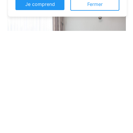
Je comprend
Fermer
Les plateformes spécialisées
: Des
sites comme Airbnb, Booking ou Gîtes
de France proposent une large liste de
chambres d’hôtes. Vous pouvez filtrer
par localisation, équipements et prix
pour affiner votre recherche.