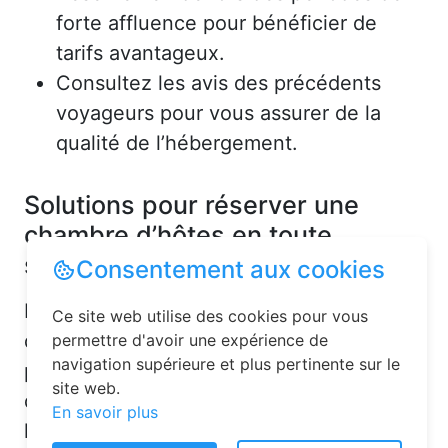
forte affluence pour bénéficier de
tarifs avantageux.
Consultez les avis des précédents
voyageurs pour vous assurer de la
qualité de l’hébergement.
Solutions pour réserver une
chambre d’hôtes en toute
simplicité
Consentement aux cookies
La réservation chambre d’hôtes est
Ce site web utilise des cookies pour vous
désormais un jeu d’enfant grâce aux
permettre d'avoir une expérience de
navigation supérieure et plus pertinente sur le
plateformes en ligne dédiées. Voici
site web.
quelques solutions pour trouver
En savoir plus
l’hébergement idéal :