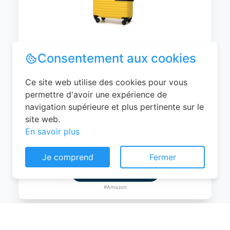
WITTCHEN Valise Cabine Bagages de
Voyage Bagage à Main Valise Rigide ABS
4 roulettes Pivotantes Serrure à
Combinaison Poignée Télescopique
Groove Line Taille M Jaune Air
France/Easyjet/Ryanair
Consentement aux cookies
0
EUR
Ce site web utilise des cookies pour vous
Voir le produit
permettre d'avoir une expérience de
navigation supérieure et plus pertinente sur le
#Amazon
site web.
En savoir plus