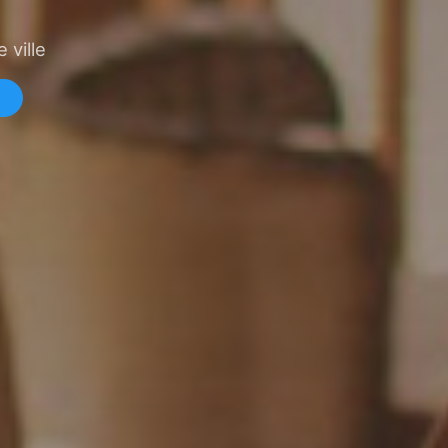
 ville