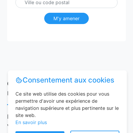
M'y amener
Consentement aux cookies
Conseils pour réussir votre
réservation chambre d’hôtes
Ce site web utilise des cookies pour vous
permettre d'avoir une expérience de
navigation supérieure et plus pertinente sur le
site web.
Pour garantir une expérience mémorable,
En savoir plus
voici quelques conseils à suivre lors de