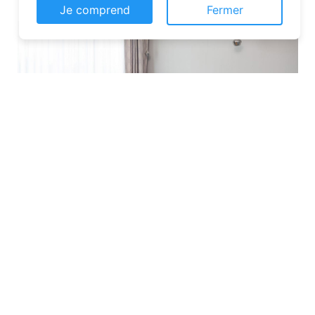
Je comprend
Fermer
Les plateformes spécialisées
: Des
sites comme Airbnb, Booking ou Gîtes
de France proposent une large liste de
chambres d’hôtes. Vous pouvez filtrer
par localisation, équipements et prix
pour affiner votre recherche.