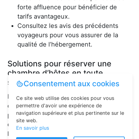
forte affluence pour bénéficier de
tarifs avantageux.
Consultez les avis des précédents
voyageurs pour vous assurer de la
qualité de l’hébergement.
Solutions pour réserver une
chambre d’hôtes en toute
simplicité
Consentement aux cookies
La réservation chambre d’hôtes est
Ce site web utilise des cookies pour vous
désormais un jeu d’enfant grâce aux
permettre d'avoir une expérience de
navigation supérieure et plus pertinente sur le
plateformes en ligne dédiées. Voici
site web.
quelques solutions pour trouver
En savoir plus
l’hébergement idéal :