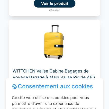
Voir le produit
#Amazon
WITTCHEN Valise Cabine Bagages de
Voyage Bagage à Main Valise Rigide ABS
4 roulettes Pivotantes Serrure à
Combinaison Poignée Télescopique
Groove Line Taille M Jaune Air
France/Easyjet/Ryanair