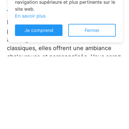
navigation supérieure et plus pertinente sur le
site web.
En savoir plus
Les chambres d’hôtes sont de plus en
Je comprend
Fermer
plus prisées pour leurs nombreux
avantages. Contrairement aux hôtels
classiques, elles offrent une ambiance
chaleureuse et personnalisée. Vous serez
accueilli par des hôtes attentionnés,
souvent passionnés par leur région, qui
sauront vous conseiller sur les activités et
lieux incontournables à Garnat-sur-
Engièvre (03230) ou en dans l'Allier (03).