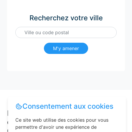
Recherchez votre ville
M'y amener
Consentement aux cookies
Pourquoi choisir une chambre
Ce site web utilise des cookies pour vous
d’hôtes pour vos vacances à
permettre d'avoir une expérience de
Garnat-sur-Engièvre ?