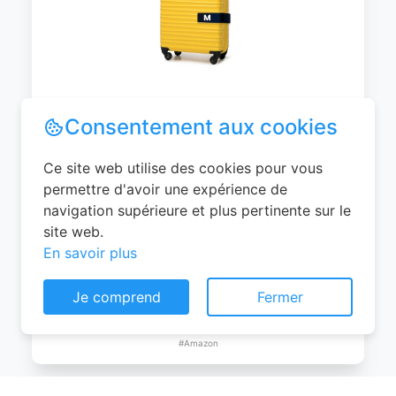
WITTCHEN Valise Cabine Bagages de
Voyage Bagage à Main Valise Rigide ABS
4 roulettes Pivotantes Serrure à
Combinaison Poignée Télescopique
Groove Line Taille M Jaune Air
France/Easyjet/Ryanair
Consentement aux cookies
0
EUR
Ce site web utilise des cookies pour vous
Voir le produit
permettre d'avoir une expérience de
#Amazon
navigation supérieure et plus pertinente sur le
site web.
En savoir plus