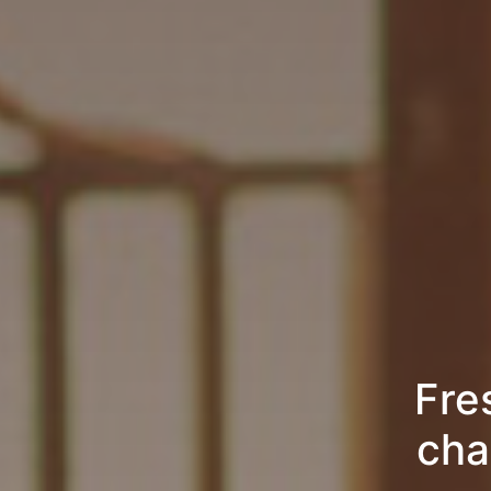
Fre
cha