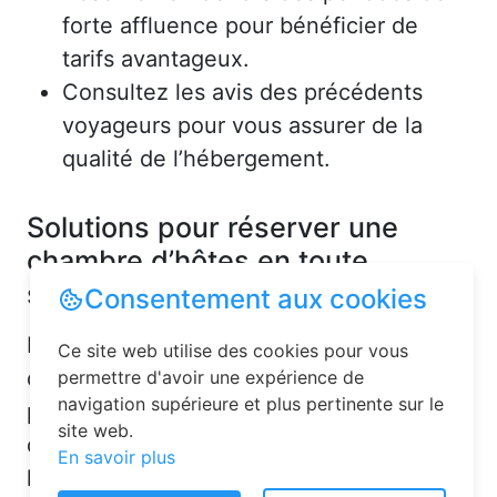
forte affluence pour bénéficier de
tarifs avantageux.
Consultez les avis des précédents
voyageurs pour vous assurer de la
qualité de l’hébergement.
Solutions pour réserver une
chambre d’hôtes en toute
simplicité
Consentement aux cookies
La réservation chambre d’hôtes est
Ce site web utilise des cookies pour vous
désormais un jeu d’enfant grâce aux
permettre d'avoir une expérience de
navigation supérieure et plus pertinente sur le
plateformes en ligne dédiées. Voici
site web.
quelques solutions pour trouver
En savoir plus
l’hébergement idéal :