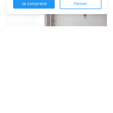
Je comprend
Fermer
Les plateformes spécialisées
: Des
sites comme Airbnb, Booking ou Gîtes
de France proposent une large liste de
chambres d’hôtes. Vous pouvez filtrer
par localisation, équipements et prix
pour affiner votre recherche.