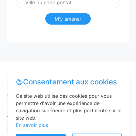
M'y amener
Consentement aux cookies
Pourquoi choisir une chambre
d’hôtes pour vos vacances à
Ce site web utilise des cookies pour vous
Fourdrain ?
permettre d'avoir une expérience de
navigation supérieure et plus pertinente sur le
site web.
En savoir plus
Les chambres d’hôtes sont de plus en