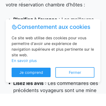
votre réservation chambre d’hôtes :
Planifiez à l’avance
: Les meilleures
Consentement aux cookies
chambres partent vite, surtout en
haute saison. Réservez plusieurs
Ce site web utilise des cookies pour vous
semaines, voire plusieurs mois, avant
permettre d'avoir une expérience de
votre départ.
navigation supérieure et plus pertinente sur le
Vérifiez les équipements
: Assurez-
site web.
En savoir plus
vous que l’hébergement propose tout
ce dont vous avez besoin (petit-
Je comprend
Fermer
déjeuner inclus, wifi, parking, etc.).
Lisez les avis
: Les commentaires des
précédents voyageurs sont une mine
d’informations sur la qualité de
l’accueil et des prestations.