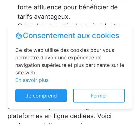
forte affluence pour bénéficier de
tarifs avantageux.
Consultez les avis des précédents
voyageurs pour vous assurer de la
qualité de l’hébergement.
Solutions pour réserver une
chambre d’hôtes en toute
simplicité
Consentement aux cookies
La réservation chambre d’hôtes est
Ce site web utilise des cookies pour vous
désormais un jeu d’enfant grâce aux
permettre d'avoir une expérience de
navigation supérieure et plus pertinente sur le
plateformes en ligne dédiées. Voici
site web.
quelques solutions pour trouver
En savoir plus
l’hébergement idéal :