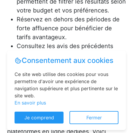
permettent de filtrer les résultats selon
votre budget et vos préférences.
Réservez en dehors des périodes de
forte affluence pour bénéficier de
tarifs avantageux.
Consultez les avis des précédents
voyageurs pour vous assurer de la
qualité de l’hébergement.
Solutions pour réserver une
chambre d’hôtes en toute
simplicité
Consentement aux cookies
La réservation chambre d’hôtes est
Ce site web utilise des cookies pour vous
désormais un jeu d’enfant grâce aux
permettre d'avoir une expérience de
plateformes en ligne dédiées. Voici