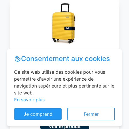
WITTCHEN Valise Cabine Bagages de
Voyage Bagage à Main Valise Rigide ABS
4 roulettes Pivotantes Serrure à
Combinaison Poignée Télescopique
Groove Line Taille M Jaune Air
France/Easyjet/Ryanair
Consentement aux cookies
0
EUR
Ce site web utilise des cookies pour vous
permettre d'avoir une expérience de
Voir le produit