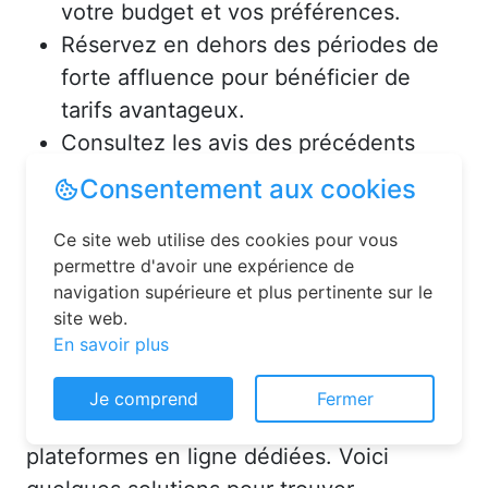
votre budget et vos préférences.
Réservez en dehors des périodes de
forte affluence pour bénéficier de
tarifs avantageux.
Consultez les avis des précédents
voyageurs pour vous assurer de la
qualité de l’hébergement.
Solutions pour réserver une
chambre d’hôtes en toute
simplicité
Consentement aux cookies
La réservation chambre d’hôtes est
Ce site web utilise des cookies pour vous
désormais un jeu d’enfant grâce aux
permettre d'avoir une expérience de
plateformes en ligne dédiées. Voici
navigation supérieure et plus pertinente sur le