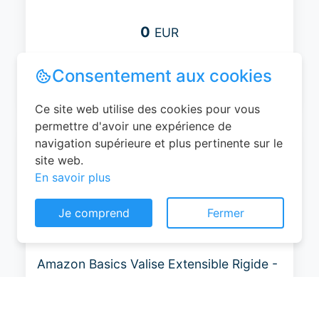
0
EUR
Voir le produit
#Amazon
Consentement aux cookies
Ce site web utilise des cookies pour vous
permettre d'avoir une expérience de
Amazon Basics Valise Extensible Rigide -
navigation supérieure et plus pertinente sur le
Bagage de Voyage en ABS avec 4
site web.
Doubles Roues Rotatives - Structure
En savoir plus