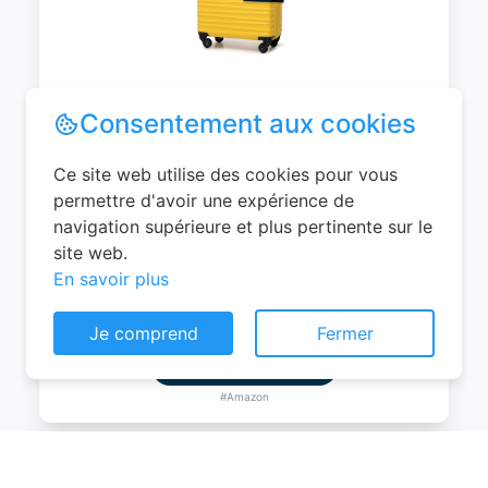
WITTCHEN Valise Cabine Bagages de
Voyage Bagage à Main Valise Rigide ABS
4 roulettes Pivotantes Serrure à
Combinaison Poignée Télescopique
Groove Line Taille M Jaune Air
France/Easyjet/Ryanair
Consentement aux cookies
0
EUR
Ce site web utilise des cookies pour vous
Voir le produit
permettre d'avoir une expérience de
navigation supérieure et plus pertinente sur le
#Amazon
site web.
En savoir plus