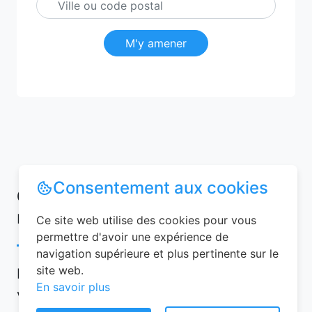
M'y amener
Consentement aux cookies
Conseils pour réussir votre
réservation chambre d’hôtes
Ce site web utilise des cookies pour vous
permettre d'avoir une expérience de
navigation supérieure et plus pertinente sur le
site web.
Pour garantir une expérience mémorable,
En savoir plus
voici quelques conseils à suivre lors de