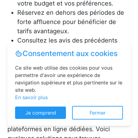
votre budget et vos préférences.
Réservez en dehors des périodes de
forte affluence pour bénéficier de
tarifs avantageux.
Consultez les avis des précédents
voyageurs pour vous assurer de la
qualité de l’hébergement.
Solutions pour réserver une
chambre d’hôtes en toute
simplicité
Consentement aux cookies
La réservation chambre d’hôtes est
Ce site web utilise des cookies pour vous
désormais un jeu d’enfant grâce aux
permettre d'avoir une expérience de
plateformes en ligne dédiées. Voici
navigation supérieure et plus pertinente sur le