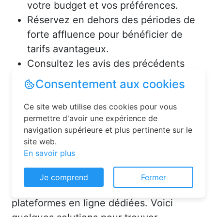
votre budget et vos préférences.
Réservez en dehors des périodes de
forte affluence pour bénéficier de
tarifs avantageux.
Consultez les avis des précédents
voyageurs pour vous assurer de la
Consentement aux cookies
qualité de l’hébergement.
Ce site web utilise des cookies pour vous
permettre d'avoir une expérience de
Solutions pour réserver une
navigation supérieure et plus pertinente sur le
chambre d’hôtes en toute
site web.
simplicité
En savoir plus
La réservation chambre d’hôtes est
Je comprend
Fermer
désormais un jeu d’enfant grâce aux
plateformes en ligne dédiées. Voici