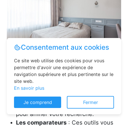
Les plateformes spécialisées
: Des
sites comme Airbnb, Booking ou Gîtes
de France proposent une large liste de
chambres d’hôtes. Vous pouvez filtrer
Consentement aux cookies
par localisation, équipements et prix
pour affiner votre recherche.
Ce site web utilise des cookies pour vous
Les comparateurs
: Ces outils vous
permettre d'avoir une expérience de