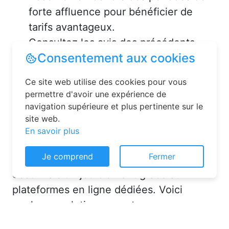
forte affluence pour bénéficier de
tarifs avantageux.
Consultez les avis des précédents
voyageurs pour vous assurer de la
qualité de l’hébergement.
Solutions pour réserver une
chambre d’hôtes en toute
simplicité
Consentement aux cookies
La réservation chambre d’hôtes est
Ce site web utilise des cookies pour vous
désormais un jeu d’enfant grâce aux
permettre d'avoir une expérience de
navigation supérieure et plus pertinente sur le
plateformes en ligne dédiées. Voici
site web.
quelques solutions pour trouver
En savoir plus
l’hébergement idéal :