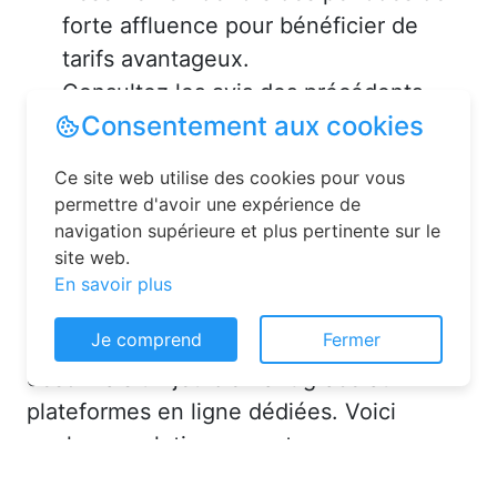
forte affluence pour bénéficier de
tarifs avantageux.
Consultez les avis des précédents
voyageurs pour vous assurer de la
qualité de l’hébergement.
Solutions pour réserver une
chambre d’hôtes en toute
simplicité
Consentement aux cookies
La réservation chambre d’hôtes est
Ce site web utilise des cookies pour vous
désormais un jeu d’enfant grâce aux
permettre d'avoir une expérience de
navigation supérieure et plus pertinente sur le
plateformes en ligne dédiées. Voici
site web.
quelques solutions pour trouver
En savoir plus
l’hébergement idéal :