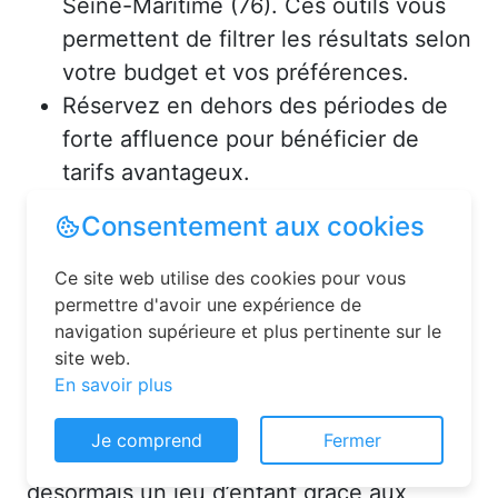
Seine-Maritime (76). Ces outils vous
permettent de filtrer les résultats selon
votre budget et vos préférences.
Réservez en dehors des périodes de
forte affluence pour bénéficier de
tarifs avantageux.
Consultez les avis des précédents
voyageurs pour vous assurer de la
qualité de l’hébergement.
Solutions pour réserver une
chambre d’hôtes en toute
Consentement aux cookies
simplicité
Ce site web utilise des cookies pour vous
La réservation chambre d’hôtes est
permettre d'avoir une expérience de
désormais un jeu d’enfant grâce aux