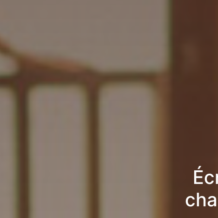
Éc
cha