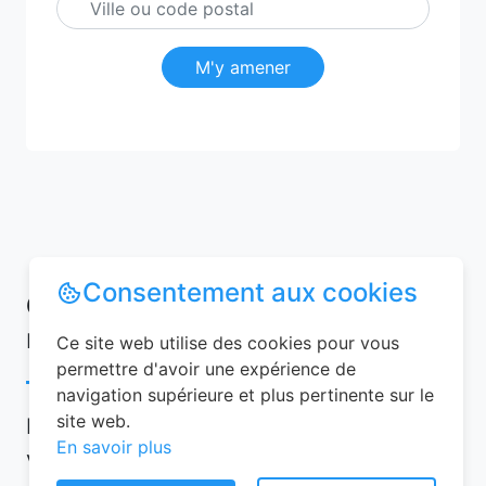
M'y amener
Consentement aux cookies
Conseils pour réussir votre
réservation chambre d’hôtes
Ce site web utilise des cookies pour vous
permettre d'avoir une expérience de
navigation supérieure et plus pertinente sur le
site web.
Pour garantir une expérience mémorable,
En savoir plus
voici quelques conseils à suivre lors de