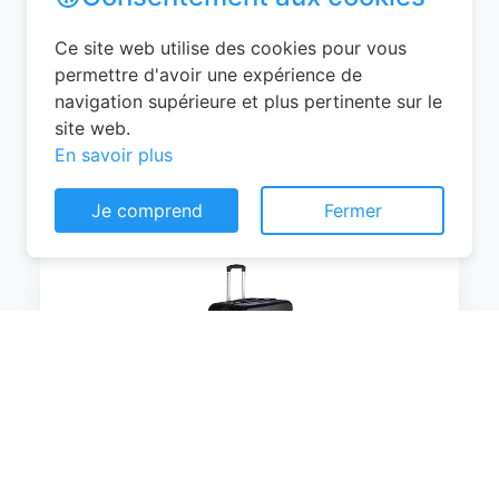
Groove Line Taille M Jaune Air
France/Easyjet/Ryanair
0
EUR
Consentement aux cookies
Voir le produit
#Amazon
Ce site web utilise des cookies pour vous
permettre d'avoir une expérience de
navigation supérieure et plus pertinente sur le
site web.
En savoir plus
Je comprend
Fermer
Amazon Basics Valise Extensible Rigide -