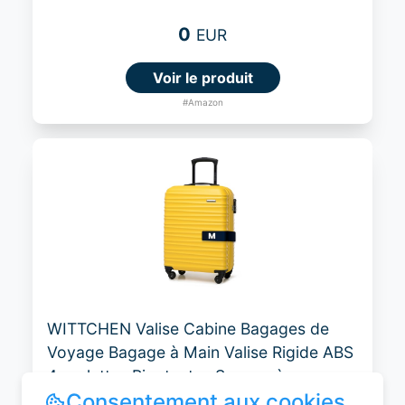
0
EUR
Voir le produit
#Amazon
WITTCHEN Valise Cabine Bagages de
Voyage Bagage à Main Valise Rigide ABS
4 roulettes Pivotantes Serrure à
Combinaison Poignée Télescopique