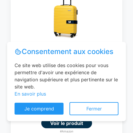
WITTCHEN Valise Cabine Bagages de
Voyage Bagage à Main Valise Rigide ABS
4 roulettes Pivotantes Serrure à
Combinaison Poignée Télescopique
Groove Line Taille M Jaune Air
France/Easyjet/Ryanair
Consentement aux cookies
0
EUR
Ce site web utilise des cookies pour vous
permettre d'avoir une expérience de
Voir le produit
navigation supérieure et plus pertinente sur le
#Amazon