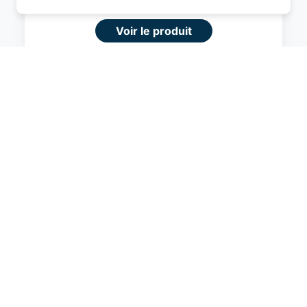
permettre d'avoir une expérience de
navigation supérieure et plus pertinente sur le
Voir le produit
site web.
#Amazon
En savoir plus
Je comprend
Fermer
Amazon Basics Valise Extensible Rigide -
Bagage de Voyage en ABS avec 4
Doubles Roues Rotatives - Structure
Légère et Anti-Rayures - 52,6cm x
32,0cm x 78,0cm - Noir