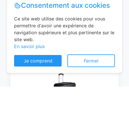
Combinaison Poignée Télescopique
Groove Line Taille M Jaune Air
France/Easyjet/Ryanair
0
EUR
Voir le produit
Consentement aux cookies
#Amazon
Ce site web utilise des cookies pour vous
permettre d'avoir une expérience de
navigation supérieure et plus pertinente sur le
site web.
En savoir plus
Je comprend
Fermer