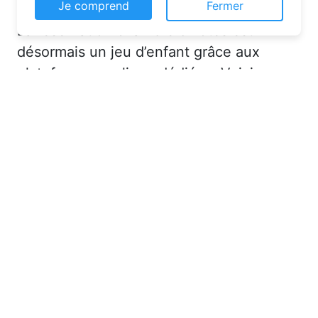
Ce site web utilise des cookies pour vous
La réservation chambre d’hôtes est
permettre d'avoir une expérience de
navigation supérieure et plus pertinente sur le
désormais un jeu d’enfant grâce aux
site web.
plateformes en ligne dédiées. Voici
En savoir plus
quelques solutions pour trouver
l’hébergement idéal :
Je comprend
Fermer