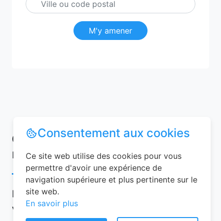
M'y amener
Consentement aux cookies
Conseils pour réussir votre
réservation chambre d’hôtes
Ce site web utilise des cookies pour vous
permettre d'avoir une expérience de
navigation supérieure et plus pertinente sur le
site web.
Pour garantir une expérience mémorable,
En savoir plus
voici quelques conseils à suivre lors de