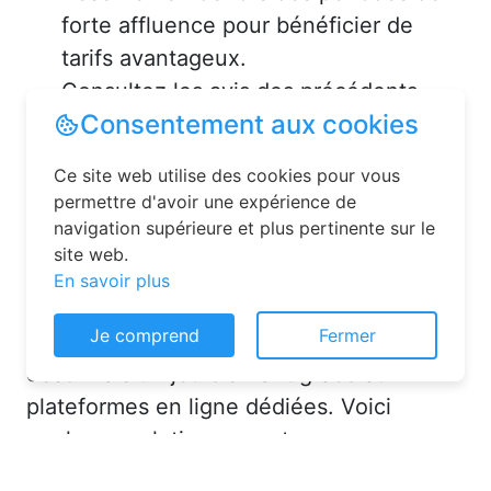
forte affluence pour bénéficier de
tarifs avantageux.
Consultez les avis des précédents
voyageurs pour vous assurer de la
qualité de l’hébergement.
Solutions pour réserver une
chambre d’hôtes en toute
simplicité
Consentement aux cookies
La réservation chambre d’hôtes est
Ce site web utilise des cookies pour vous
désormais un jeu d’enfant grâce aux
permettre d'avoir une expérience de
navigation supérieure et plus pertinente sur le
plateformes en ligne dédiées. Voici
site web.
quelques solutions pour trouver
En savoir plus
l’hébergement idéal :