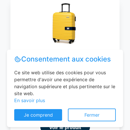
WITTCHEN Valise Cabine Bagages de
Voyage Bagage à Main Valise Rigide ABS
4 roulettes Pivotantes Serrure à
Combinaison Poignée Télescopique
Groove Line Taille M Jaune Air
France/Easyjet/Ryanair
Consentement aux cookies
0
EUR
Ce site web utilise des cookies pour vous
permettre d'avoir une expérience de
Voir le produit