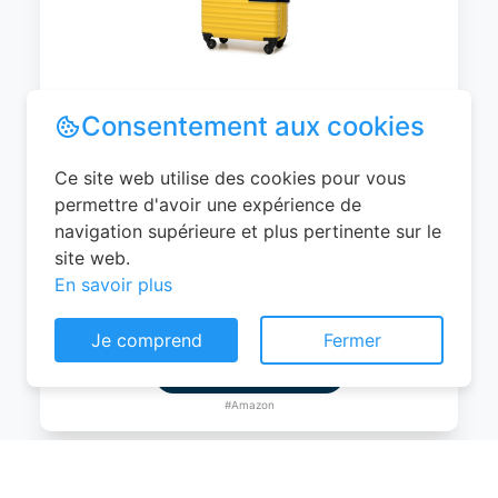
WITTCHEN Valise Cabine Bagages de
Voyage Bagage à Main Valise Rigide ABS
4 roulettes Pivotantes Serrure à
Combinaison Poignée Télescopique
Groove Line Taille M Jaune Air
France/Easyjet/Ryanair
Consentement aux cookies
0
EUR
Ce site web utilise des cookies pour vous
Voir le produit
permettre d'avoir une expérience de
navigation supérieure et plus pertinente sur le
#Amazon
site web.
En savoir plus