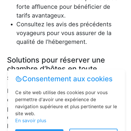
forte affluence pour bénéficier de
tarifs avantageux.
Consultez les avis des précédents
voyageurs pour vous assurer de la
qualité de l’hébergement.
Solutions pour réserver une
chambre d’hôtes en toute
simplicité
Consentement aux cookies
La réservation chambre d’hôtes est
Ce site web utilise des cookies pour vous
désormais un jeu d’enfant grâce aux
permettre d'avoir une expérience de
navigation supérieure et plus pertinente sur le
plateformes en ligne dédiées. Voici
site web.
quelques solutions pour trouver
En savoir plus
l’hébergement idéal :