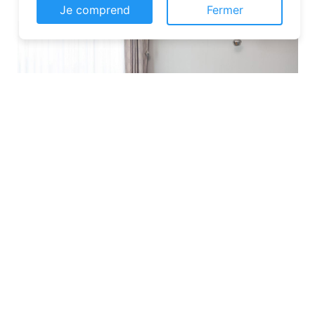
Je comprend
Fermer
Les plateformes spécialisées
: Des
sites comme Airbnb, Booking ou Gîtes
de France proposent une large liste de
chambres d’hôtes. Vous pouvez filtrer
par localisation, équipements et prix
pour affiner votre recherche.