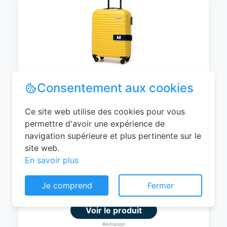
WITTCHEN Valise Cabine Bagages de
Voyage Bagage à Main Valise Rigide ABS
4 roulettes Pivotantes Serrure à
Combinaison Poignée Télescopique
Groove Line Taille M Jaune Air
France/Easyjet/Ryanair
Consentement aux cookies
0
EUR
Ce site web utilise des cookies pour vous
permettre d'avoir une expérience de
Voir le produit
navigation supérieure et plus pertinente sur le
#Amazon