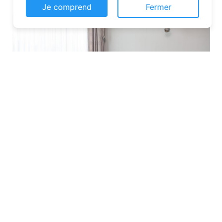
Je comprend
Fermer
Les plateformes spécialisées
: Des
sites comme Airbnb, Booking ou Gîtes
de France proposent une large liste de
chambres d’hôtes. Vous pouvez filtrer
par localisation, équipements et prix
pour affiner votre recherche.