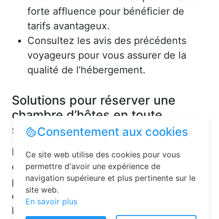
forte affluence pour bénéficier de
tarifs avantageux.
Consultez les avis des précédents
voyageurs pour vous assurer de la
qualité de l’hébergement.
Solutions pour réserver une
chambre d’hôtes en toute
simplicité
Consentement aux cookies
La réservation chambre d’hôtes est
Ce site web utilise des cookies pour vous
désormais un jeu d’enfant grâce aux
permettre d'avoir une expérience de
navigation supérieure et plus pertinente sur le
plateformes en ligne dédiées. Voici
site web.
quelques solutions pour trouver
En savoir plus
l’hébergement idéal :