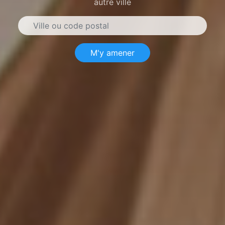
autre ville
M'y amener