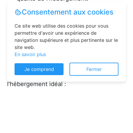
Solutions pour réserver une
chambre d’hôtes en toute
simplicité
La réservation chambre d’hôtes est
désormais un jeu d’enfant grâce aux
Consentement aux cookies
plateformes en ligne dédiées. Voici
Ce site web utilise des cookies pour vous
quelques solutions pour trouver
permettre d'avoir une expérience de
l’hébergement idéal :
navigation supérieure et plus pertinente sur le
site web.
En savoir plus
Je comprend
Fermer