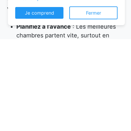
votre réservation chambre d’hôtes :
Je comprend
Fermer
Planifiez à l’avance
: Les meilleures
chambres partent vite, surtout en
haute saison. Réservez plusieurs
semaines, voire plusieurs mois, avant
votre départ.
Vérifiez les équipements
: Assurez-
vous que l’hébergement propose tout
ce dont vous avez besoin (petit-
déjeuner inclus, wifi, parking, etc.).
Lisez les avis
: Les commentaires des
précédents voyageurs sont une mine
d’informations sur la qualité de