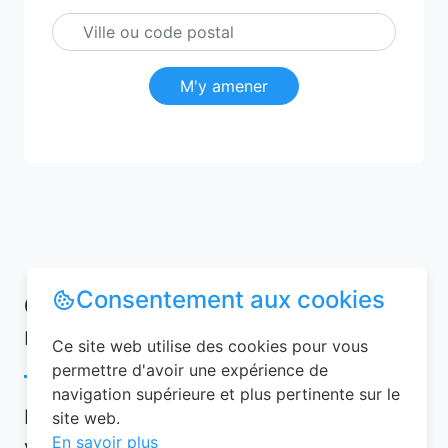
M'y amener
Consentement aux cookies
Conseils pour réussir votre
réservation chambre d’hôtes
Ce site web utilise des cookies pour vous
permettre d'avoir une expérience de
navigation supérieure et plus pertinente sur le
Pour garantir une expérience mémorable,
site web.
En savoir plus
voici quelques conseils à suivre lors de