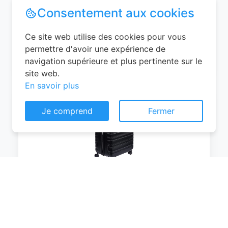
0
EUR
Voir le produit
#Amazon
Consentement aux cookies
Ce site web utilise des cookies pour vous
permettre d'avoir une expérience de
navigation supérieure et plus pertinente sur le
site web.
En savoir plus
Amazon Basics Valise Extensible Rigide -
Je comprend
Fermer
Bagage de Voyage en ABS avec 4
Doubles Roues Rotatives - Structure
Légère et Anti-Rayures - 52,6cm x