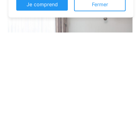
Je comprend
Fermer
Les plateformes spécialisées
: Des
sites comme Airbnb, Booking ou Gîtes
de France proposent une large liste de
chambres d’hôtes. Vous pouvez filtrer
par localisation, équipements et prix
pour affiner votre recherche.