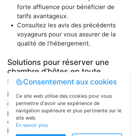
forte affluence pour bénéficier de
tarifs avantageux.
Consultez les avis des précédents
voyageurs pour vous assurer de la
qualité de l’hébergement.
Solutions pour réserver une
chambre d’hôtes en toute
simplicité
Consentement aux cookies
La réservation chambre d’hôtes est
Ce site web utilise des cookies pour vous
désormais un jeu d’enfant grâce aux
permettre d'avoir une expérience de
navigation supérieure et plus pertinente sur le
plateformes en ligne dédiées. Voici
site web.
quelques solutions pour trouver
En savoir plus
l’hébergement idéal :