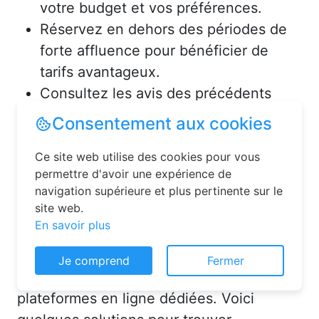
votre budget et vos préférences.
Réservez en dehors des périodes de
forte affluence pour bénéficier de
tarifs avantageux.
Consultez les avis des précédents
voyageurs pour vous assurer de la
qualité de l’hébergement.
Solutions pour réserver une
chambre d’hôtes en toute
simplicité
Consentement aux cookies
La réservation chambre d’hôtes est
Ce site web utilise des cookies pour vous
désormais un jeu d’enfant grâce aux
permettre d'avoir une expérience de
plateformes en ligne dédiées. Voici
navigation supérieure et plus pertinente sur le