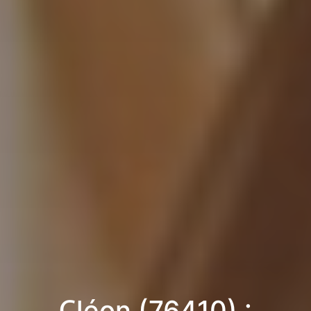
Cléon (76410) :